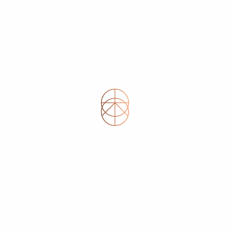
endre davantage sur ce qui vous attend?
 des témoignages utiles pour mieux
écipiendaires des bourses de l’OTPADQ.
Il
niques de prothèses dentaires lauréates des
ents, leurs aspirations et leurs découvertes
istes concrètes pour mieux cerner la
?
oratoire?
s le domaine?
umain, technique et professionnel?
ersonne curieuse d’
explorer la profession de
crés dans la réalité
.